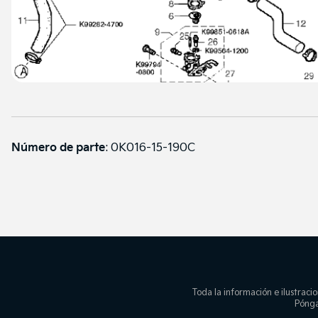
Número de parte
:
0K016-15-190C
Toda la información e ilustracio
Pónga