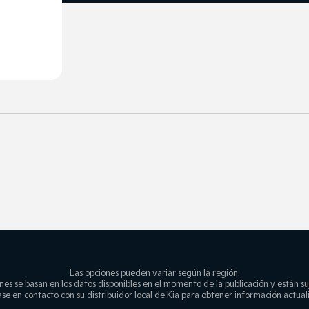
Las opciones pueden variar según la región.
nes se basan en los datos disponibles en el momento de la publicación y están su
se en contacto con su distribuidor local de Kia para obtener información actual