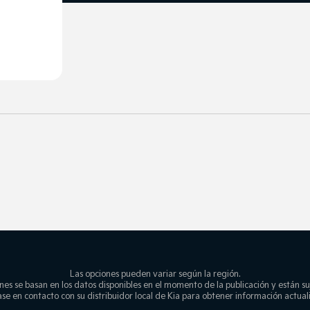
Las opciones pueden variar según la región.
nes se basan en los datos disponibles en el momento de la publicación y están su
se en contacto con su distribuidor local de Kia para obtener información actual