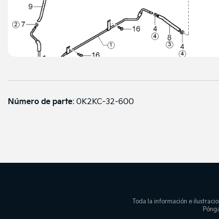
Número de parte
:
0K2KC-32-600
Toda la información e ilustracio
Pónga